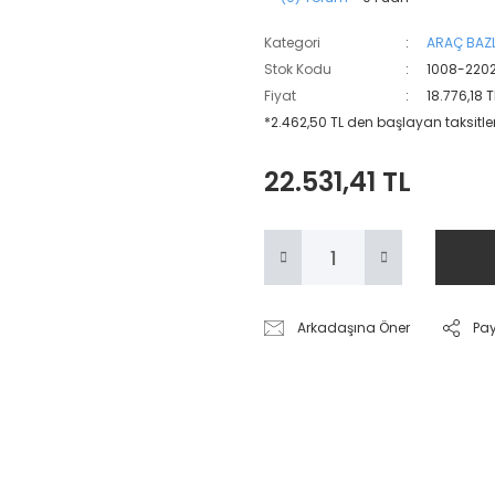
Kategori
ARAÇ BAZL
Stok Kodu
1008-220
Fiyat
18.776,18 
*2.462,50 TL den başlayan taksitler
22.531,41 TL
Arkadaşına Öner
Pa