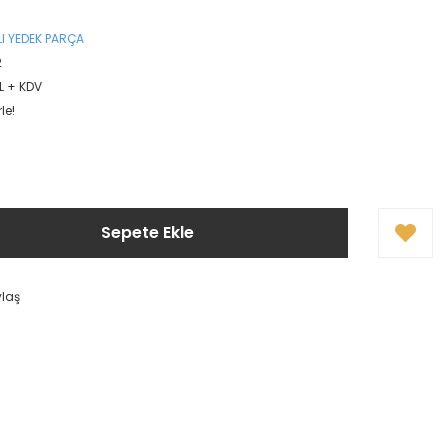
I YEDEK PARÇA
2
TL + KDV
le!
Sepete Ekle
ylaş