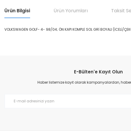
Ürün Bilgisi
Ürün Yorumları
Taksit S
VOLKSWAGEN GOLF- 4- 98/04; ÖN KAPI KOMPLE SOL GRİ BOYALI (İCELİ/ÇEK
Bu ürünün fiyat bilgisi, resim, ürün açıklamalarında ve diğer konular
Görüş ve önerileriniz için teşekkür ederiz.
E-Bülten'e Kayıt Olun
Ürün resmi kalitesiz, bozuk veya görüntülenemiyor.
Ürün açıklamasında eksik bilgiler bulunuyor.
Haber listemize kayıt olarak kampanyalardan, haberda
Ürün bilgilerinde hatalar bulunuyor.
Ürün fiyatı diğer sitelerden daha pahalı.
Bu ürüne benzer farklı alternatifler olmalı.