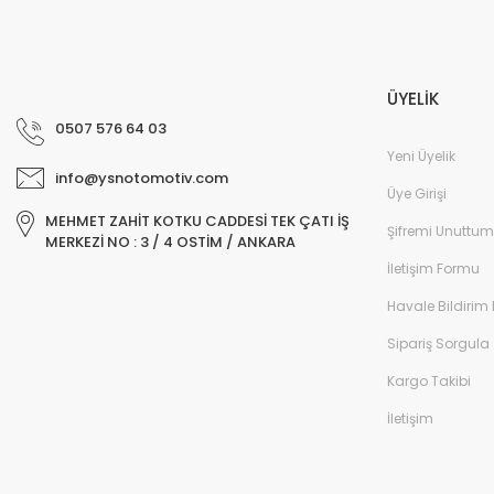
ÜYELİK
0507 576 64 03
Yeni Üyelik
info@ysnotomotiv.com
Üye Girişi
MEHMET ZAHİT KOTKU CADDESİ TEK ÇATI İŞ
Şifremi Unuttum
MERKEZİ NO : 3 / 4 OSTİM / ANKARA
İletişim Formu
Havale Bildirim
Sipariş Sorgula
Kargo Takibi
İletişim