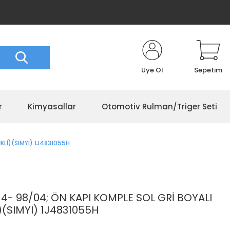
Üye Ol
Sepetim
r
Kimyasallar
Otomotiv Rulman/Triger Seti
Lİ)(SIMYI) 1J4831055H
- 98/04; ÖN KAPI KOMPLE SOL GRİ BOYALI
)(SIMYI) 1J4831055H