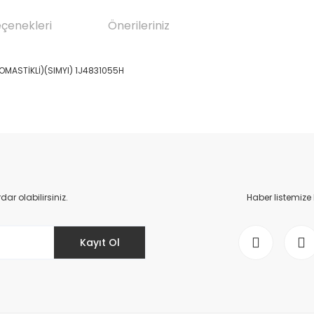
eçenekleri
Önerileriniz
OMASTİKLİ)(SIMYI) 1J4831055H
da yetersiz gördüğünüz noktaları öneri formunu kullanarak tarafımıza il
Bu ürüne ilk yorumu siz yapın!
Yorum Yaz
r olabilirsiniz.
Haber listemize
Kayıt Ol