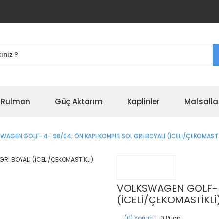
r Rulman
Güç Aktarım
Kaplinler
Mafsalla
WAGEN GOLF- 4- 98/04; ÖN KAPI KOMPLE SOL GRİ BOYALI (İCELİ/ÇEKOMASTİK
VOLKSWAGEN GOLF- 4
(İCELİ/ÇEKOMASTİKLİ
(0) Yorum
- 0 Puan