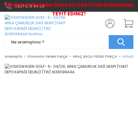
SİPARİŞ VERMEDEN ÖNCE LÜTFEN STOK DURUMUNU
0507 576 64 03
TEYİT EDİNİZ!
Anasayfa
Otomotiv Yedek Parça
ARAÇ BAZLI YEDEK PARÇA
VOLKSWA