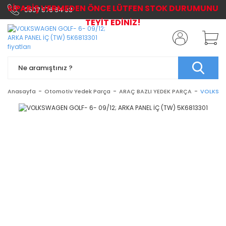
SİPARİŞ VERMEDEN ÖNCE LÜTFEN STOK DURUMUNU
0507 576 64 03
TEYİT EDİNİZ!
Anasayfa
Otomotiv Yedek Parça
ARAÇ BAZLI YEDEK PARÇA
VOLKSWAG