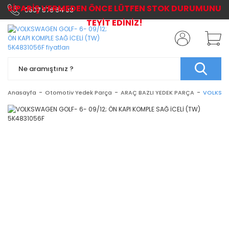
SİPARİŞ VERMEDEN ÖNCE LÜTFEN STOK DURUMUNU
0507 576 64 03
TEYİT EDİNİZ!
Anasayfa
Otomotiv Yedek Parça
ARAÇ BAZLI YEDEK PARÇA
VOLKSWA