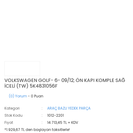
VOLKSWAGEN GOLF- 6- 09/12; ÖN KAPI KOMPLE SAĞ
İCELİ (TW) 5K4831056F
(0) Yorum
- 0 Puan
Kategori
ARAÇ BAZLI YEDEK PARÇA
Stok Kodu
1012-2201
Fiyat
14.713,45 TL + KDV
*1.929,67 TL den başlayan taksitlerle!