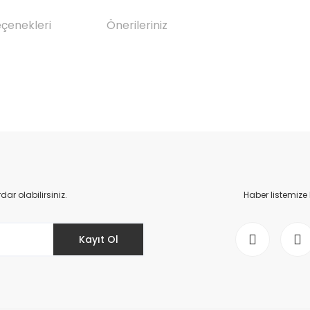
eçenekleri
Önerileriniz
da yetersiz gördüğünüz noktaları öneri formunu kullanarak tarafımıza il
Bu ürüne ilk yorumu siz yapın!
Yorum Yaz
r olabilirsiniz.
Haber listemize
Kayıt Ol