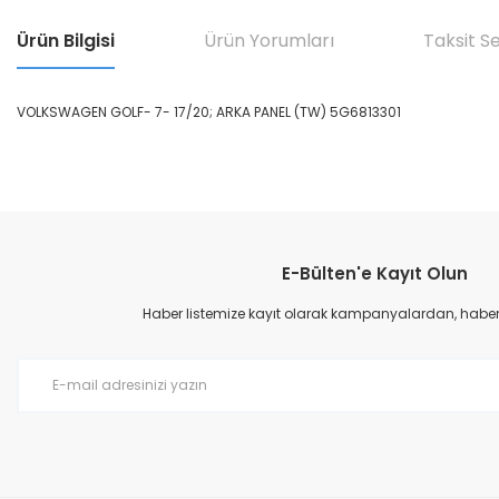
Ürün Bilgisi
Ürün Yorumları
Taksit S
VOLKSWAGEN GOLF- 7- 17/20; ARKA PANEL (TW) 5G6813301
Bu ürünün fiyat bilgisi, resim, ürün açıklamalarında ve diğer konular
Görüş ve önerileriniz için teşekkür ederiz.
E-Bülten'e Kayıt Olun
Ürün resmi kalitesiz, bozuk veya görüntülenemiyor.
Ürün açıklamasında eksik bilgiler bulunuyor.
Haber listemize kayıt olarak kampanyalardan, haberda
Ürün bilgilerinde hatalar bulunuyor.
Ürün fiyatı diğer sitelerden daha pahalı.
Bu ürüne benzer farklı alternatifler olmalı.