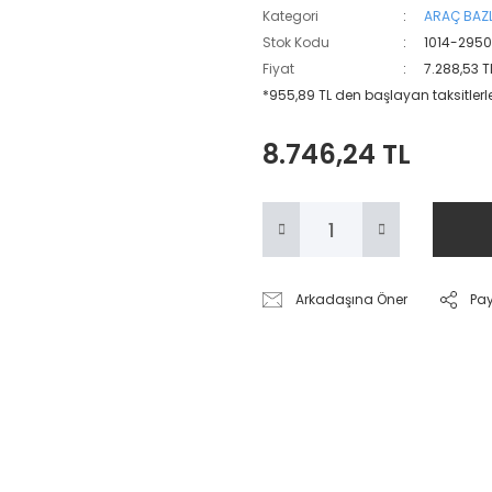
Kategori
ARAÇ BAZL
Stok Kodu
1014-295
Fiyat
7.288,53 T
*955,89 TL den başlayan taksitlerl
8.746,24 TL
Arkadaşına Öner
Pa