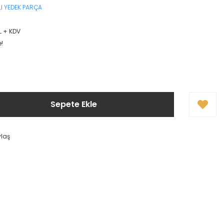
I YEDEK PARÇA
0
L + KDV
e!
Sepete Ekle
ylaş