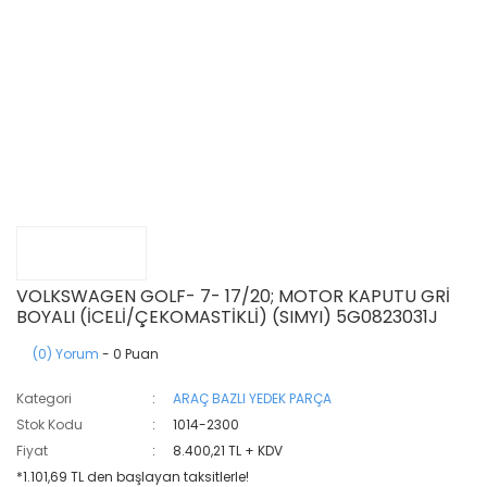
VOLKSWAGEN GOLF- 7- 17/20; MOTOR KAPUTU GRİ
BOYALI (İCELİ/ÇEKOMASTİKLİ) (SIMYI) 5G0823031J
(0) Yorum
- 0 Puan
Kategori
ARAÇ BAZLI YEDEK PARÇA
Stok Kodu
1014-2300
Fiyat
8.400,21 TL + KDV
*1.101,69 TL den başlayan taksitlerle!