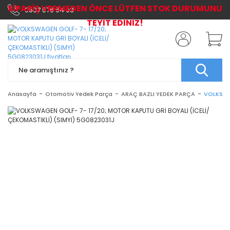
SİPARİŞ VERMEDEN ÖNCE LÜTFEN STOK DURUMUNU
0507 576 64 03
TEYİT EDİNİZ!
Anasayfa
Otomotiv Yedek Parça
ARAÇ BAZLI YEDEK PARÇA
VOLKSWA