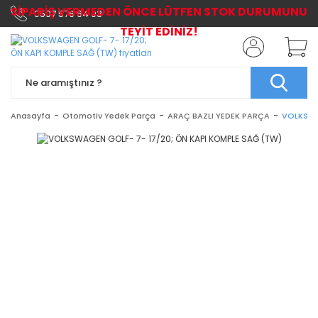
SİPARİŞ VERMEDEN ÖNCE LÜTFEN STOK DURUMUNU
0507 576 64 03
TEYİT EDİNİZ!
Anasayfa
Otomotiv Yedek Parça
ARAÇ BAZLI YEDEK PARÇA
VOLKSWA