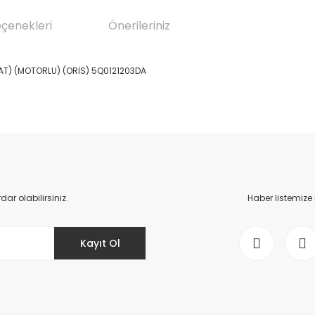
eçenekleri
Önerileriniz
AT) (MOTORLU) (ORİS) 5Q0121203DA
da yetersiz gördüğünüz noktaları öneri formunu kullanarak tarafımıza il
Bu ürüne ilk yorumu siz yapın!
Yorum Yaz
r olabilirsiniz.
Haber listemize
Kayıt Ol