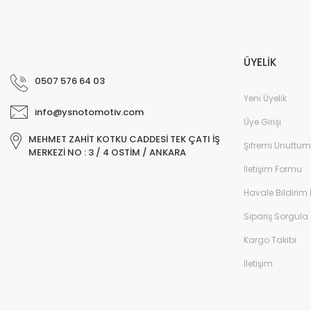
ÜYELİK
0507 576 64 03
Yeni Üyelik
info@ysnotomotiv.com
Üye Girişi
MEHMET ZAHİT KOTKU CADDESİ TEK ÇATI İŞ
Şifremi Unuttum
MERKEZİ NO : 3 / 4 OSTİM / ANKARA
İletişim Formu
Havale Bildirim
Sipariş Sorgula
Kargo Takibi
İletişim