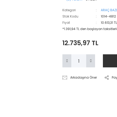
Kategori
ARAÇ BAZL
Stok Kodu
1014-4812
Fiyat
10.613,31 T
*1.391,94 TL den başlayan taksitlerl
12.735,97 TL
Arkadaşına Öner
Pa