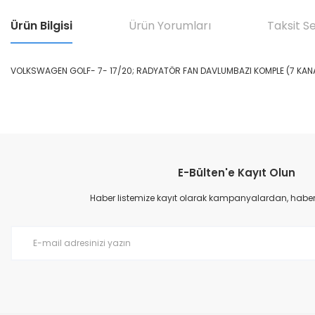
Ürün Bilgisi
Ürün Yorumları
Taksit S
VOLKSWAGEN GOLF- 7- 17/20; RADYATÖR FAN DAVLUMBAZI KOMPLE (7 KAN
Bu ürünün fiyat bilgisi, resim, ürün açıklamalarında ve diğer konular
Görüş ve önerileriniz için teşekkür ederiz.
E-Bülten'e Kayıt Olun
Ürün resmi kalitesiz, bozuk veya görüntülenemiyor.
Ürün açıklamasında eksik bilgiler bulunuyor.
Haber listemize kayıt olarak kampanyalardan, haberda
Ürün bilgilerinde hatalar bulunuyor.
Ürün fiyatı diğer sitelerden daha pahalı.
Bu ürüne benzer farklı alternatifler olmalı.