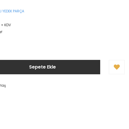
I YEDEK PARÇA
L + KDV
e!
Sepete Ekle
ylaş