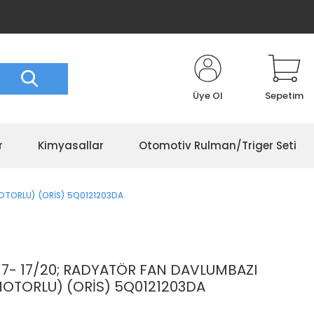
Üye Ol
Sepetim
r
Kimyasallar
Otomotiv Rulman/Triger Seti
OTORLU) (ORİS) 5Q0121203DA
- 17/20; RADYATÖR FAN DAVLUMBAZI
MOTORLU) (ORİS) 5Q0121203DA