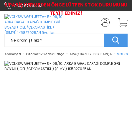
SİPARİŞ VERMEDEN ÖNCE LÜTFEN STOK DURUMUNU
0507 576 64 03
TEYİT EDİNİZ!
Anasayfa
Otomotiv Yedek Parça
ARAÇ BAZLI YEDEK PARÇA
VOLKSWAG