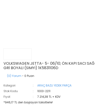
VOLKSWAGEN JETTA- 5- 06/10; ÖN KAPI SACI SAĞ
GRİ BOYALI (SIMYI) 1K5831106D
(0) Yorum
- 0 Puan
Kategori
ARAÇ BAZLI YEDEK PARÇA
Stok Kodu
1003-2211
Fiyat
7.214,38 TL + KDV
*946,17 TL den başlayan taksitlerle!