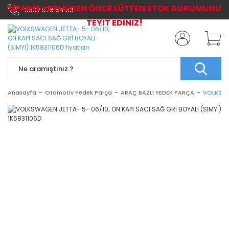
SİPARİŞ VERMEDEN ÖNCE LÜTFEN STOK DURUMUNU
0507 576 64 03
TEYİT EDİNİZ!
Anasayfa
Otomotiv Yedek Parça
ARAÇ BAZLI YEDEK PARÇA
VOLKSWAG