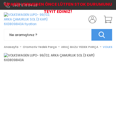
SİPARİŞ VERMEDEN ÖNCE LÜTFEN STOK DURUMUNU
0507 576 64 03
TEYİT EDİNİZ!
Anasayfa
Otomotiv Yedek Parça
ARAÇ BAZLI YEDEK PARÇA
VOLKSWA