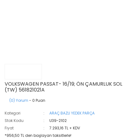
VOLKSWAGEN PASSAT- 16/19; ÖN ÇAMURLUK SOL
(TW) 561821021A
(0) Yorum
- 0 Puan
Kategori
ARAÇ BAZLI YEDEK PARÇA
Stok Kodu
U39-2102
Fiyat
7.293,16 TL + KDV
*956,50 TL den başlayan taksitlerle!