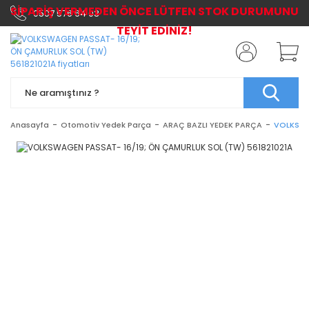
SİPARİŞ VERMEDEN ÖNCE LÜTFEN STOK DURUMUNU
0507 576 64 03
TEYİT EDİNİZ!
Anasayfa
Otomotiv Yedek Parça
ARAÇ BAZLI YEDEK PARÇA
VOLKSWA