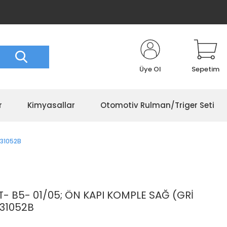
Üye Ol
Sepetim
r
Kimyasallar
Otomotiv Rulman/Triger Seti
831052B
 B5- 01/05; ÖN KAPI KOMPLE SAĞ (GRİ
831052B