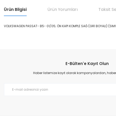
Ürün Bilgisi
Ürün Yorumları
Taksit S
VOLKSWAGEN PASSAT- B5- 01/05; ÖN KAPI KOMPLE SAĞ (GRİ BOYALI) (SIM
Bu ürünün fiyat bilgisi, resim, ürün açıklamalarında ve diğer konular
Görüş ve önerileriniz için teşekkür ederiz.
E-Bülten'e Kayıt Olun
Ürün resmi kalitesiz, bozuk veya görüntülenemiyor.
Ürün açıklamasında eksik bilgiler bulunuyor.
Haber listemize kayıt olarak kampanyalardan, haberda
Ürün bilgilerinde hatalar bulunuyor.
Ürün fiyatı diğer sitelerden daha pahalı.
Bu ürüne benzer farklı alternatifler olmalı.