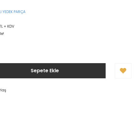
I YEDEK PARÇA
TL + KDV
le!
Sepete Ekle
ylaş