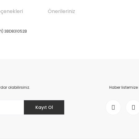
eçenekleri
Önerileriniz
YI) 3BD831052B
da yetersiz gördüğünüz noktaları öneri formunu kullanarak tarafımıza il
Bu ürüne ilk yorumu siz yapın!
Yorum Yaz
r olabilirsiniz.
Haber listemize
Kayıt Ol