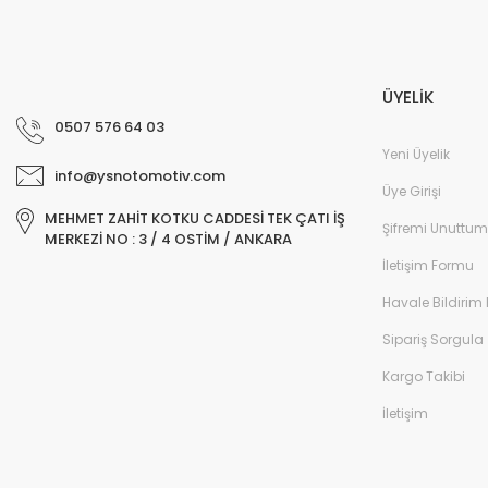
ÜYELİK
0507 576 64 03
Yeni Üyelik
info@ysnotomotiv.com
Üye Girişi
MEHMET ZAHİT KOTKU CADDESİ TEK ÇATI İŞ
Şifremi Unuttum
MERKEZİ NO : 3 / 4 OSTİM / ANKARA
İletişim Formu
Havale Bildirim
Sipariş Sorgula
Kargo Takibi
İletişim