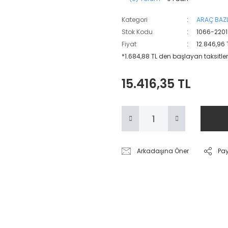
Kategori
ARAÇ BAZL
Stok Kodu
1066-2201
Fiyat
12.846,96 
*1.684,88 TL den başlayan taksitler
15.416,35 TL
Arkadaşına Öner
Pa