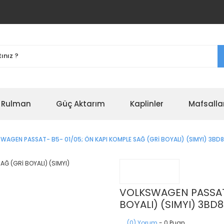
r Rulman
Güç Aktarım
Kaplinler
Mafsalla
WAGEN PASSAT- B5- 01/05; ÖN KAPI KOMPLE SAĞ (GRİ BOYALI) (SIMYI) 3BD
VOLKSWAGEN PASSAT-
BOYALI) (SIMYI) 3BD
(0) Yorum
- 0 Puan