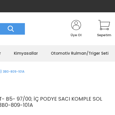
Üye Ol
Sepetim
r
Kimyasallar
Otomotiv Rulman/Triger Seti
I) 3B0-809-101A
 B5- 97/00; İÇ PODYE SACI KOMPLE SOL
 3B0-809-101A