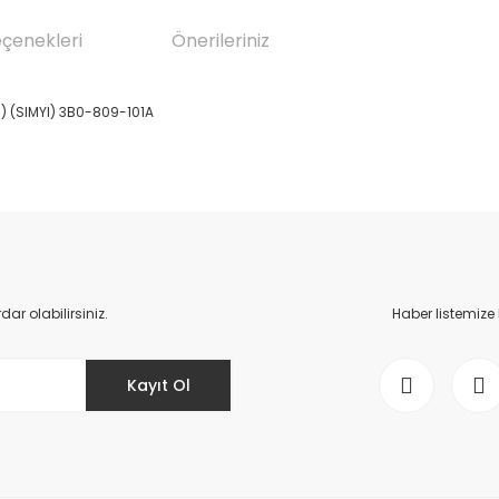
eçenekleri
Önerileriniz
) (SIMYI) 3B0-809-101A
da yetersiz gördüğünüz noktaları öneri formunu kullanarak tarafımıza il
Bu ürüne ilk yorumu siz yapın!
Yorum Yaz
r olabilirsiniz.
Haber listemize
Kayıt Ol