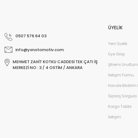
ÜYELİK
0507 576 64 03
Yeni Üyelik
info@ysnotomotiv.com
Üye Girişi
MEHMET ZAHİT KOTKU CADDESİ TEK ÇATI İŞ
Şifremi Unuttum
MERKEZİ NO : 3 / 4 OSTİM / ANKARA
İletişim Formu
Havale Bildirim
Sipariş Sorgula
Kargo Takibi
İletişim