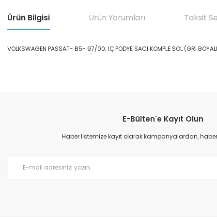
Ürün Bilgisi
Ürün Yorumları
Taksit S
VOLKSWAGEN PASSAT- B5- 97/00; İÇ PODYE SACI KOMPLE SOL (GRİ BOYALI
Bu ürünün fiyat bilgisi, resim, ürün açıklamalarında ve diğer konular
Görüş ve önerileriniz için teşekkür ederiz.
E-Bülten'e Kayıt Olun
Ürün resmi kalitesiz, bozuk veya görüntülenemiyor.
Ürün açıklamasında eksik bilgiler bulunuyor.
Haber listemize kayıt olarak kampanyalardan, haberda
Ürün bilgilerinde hatalar bulunuyor.
Ürün fiyatı diğer sitelerden daha pahalı.
Bu ürüne benzer farklı alternatifler olmalı.