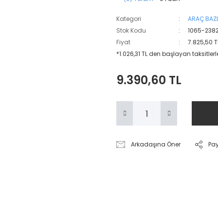
Kategori
ARAÇ BAZL
Stok Kodu
1065-238
Fiyat
7.825,50 T
*1.026,31 TL den başlayan taksitlerl
9.390,60 TL
Arkadaşına Öner
Pa