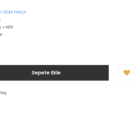
I YEDEK PARÇA
2
L + KDV
e!
Sepete Ekle
ylaş