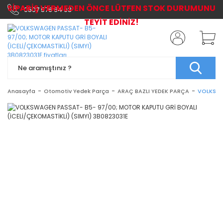
SİPARİŞ VERMEDEN ÖNCE LÜTFEN STOK DURUMUNU
0507 576 64 03
TEYİT EDİNİZ!
Anasayfa
Otomotiv Yedek Parça
ARAÇ BAZLI YEDEK PARÇA
VOLKSWA