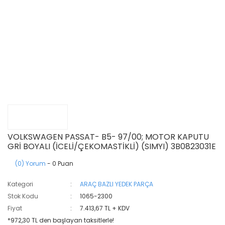
VOLKSWAGEN PASSAT- B5- 97/00; MOTOR KAPUTU
GRİ BOYALI (İCELİ/ÇEKOMASTİKLİ) (SIMYI) 3B0823031E
(0) Yorum
- 0 Puan
Kategori
ARAÇ BAZLI YEDEK PARÇA
Stok Kodu
1065-2300
Fiyat
7.413,67 TL + KDV
*972,30 TL den başlayan taksitlerle!