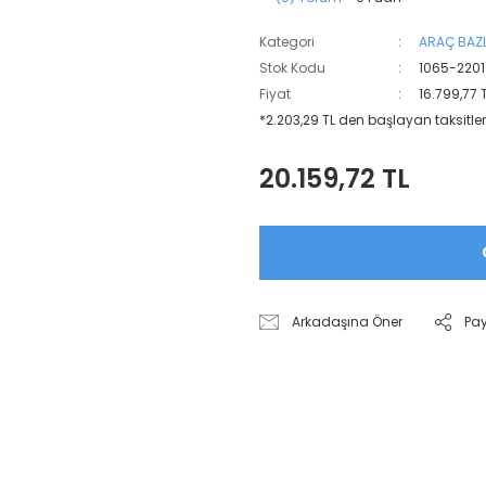
Kategori
ARAÇ BAZL
Stok Kodu
1065-2201
Fiyat
16.799,77 
*2.203,29 TL den başlayan taksitler
20.159,72 TL
Arkadaşına Öner
Pa