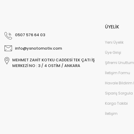
ÜYELİK
0507 576 64 03
Yeni Üyelik
info@ysnotomotiv.com
Üye Girişi
MEHMET ZAHİT KOTKU CADDESİ TEK ÇATI İŞ
Şifremi Unuttum
MERKEZİ NO : 3 / 4 OSTİM / ANKARA
İletişim Formu
Havale Bildirim
Sipariş Sorgula
Kargo Takibi
İletişim