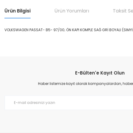
Ürün Bilgisi
Ürün Yorumları
Taksit S
VOLKSWAGEN PASSAT- B5- 97/00; ÖN KAPI KOMPLE SAĞ GRİ BOYALI (SIMY
Bu ürünün fiyat bilgisi, resim, ürün açıklamalarında ve diğer konular
Görüş ve önerileriniz için teşekkür ederiz.
E-Bülten'e Kayıt Olun
Ürün resmi kalitesiz, bozuk veya görüntülenemiyor.
Ürün açıklamasında eksik bilgiler bulunuyor.
Haber listemize kayıt olarak kampanyalardan, haberda
Ürün bilgilerinde hatalar bulunuyor.
Ürün fiyatı diğer sitelerden daha pahalı.
Bu ürüne benzer farklı alternatifler olmalı.