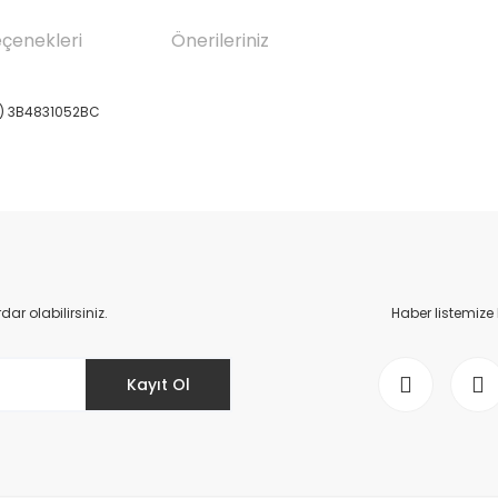
eçenekleri
Önerileriniz
I) 3B4831052BC
da yetersiz gördüğünüz noktaları öneri formunu kullanarak tarafımıza il
Bu ürüne ilk yorumu siz yapın!
Yorum Yaz
r olabilirsiniz.
Haber listemize
Kayıt Ol