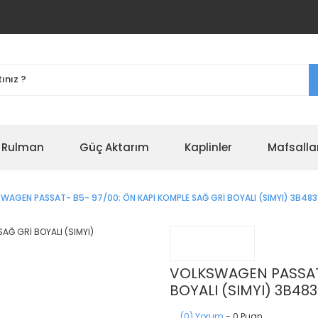
r Rulman
Güç Aktarım
Kaplinler
Mafsalla
WAGEN PASSAT- B5- 97/00; ÖN KAPI KOMPLE SAĞ GRİ BOYALI (SIMYI) 3B48
VOLKSWAGEN PASSAT-
BOYALI (SIMYI) 3B48
(0) Yorum
- 0 Puan