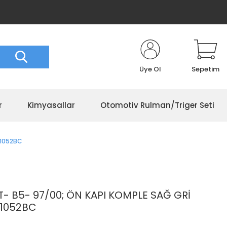
Üye Ol
Sepetim
r
Kimyasallar
Otomotiv Rulman/Triger Seti
31052BC
 B5- 97/00; ÖN KAPI KOMPLE SAĞ GRİ
31052BC