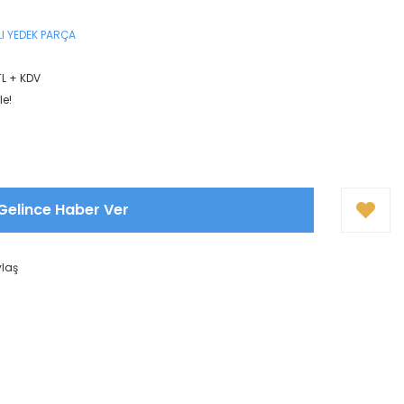
I YEDEK PARÇA
TL + KDV
le!
Gelince Haber Ver
ylaş