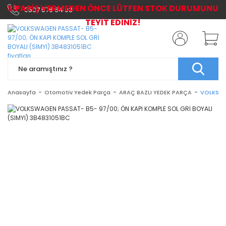
SİPARİŞ VERMEDEN ÖNCE LÜTFEN STOK DURUMUNU
0507 576 64 03
TEYİT EDİNİZ!
Anasayfa
Otomotiv Yedek Parça
ARAÇ BAZLI YEDEK PARÇA
VOLKSWA