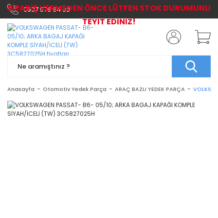
SİPARİŞ VERMEDEN ÖNCE LÜTFEN STOK DURUMUNU
0507 576 64 03
TEYİT EDİNİZ!
Anasayfa
Otomotiv Yedek Parça
ARAÇ BAZLI YEDEK PARÇA
VOLKSWA