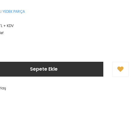
I YEDEK PARÇA
TL + KDV
le!
Sepete Ekle
ylaş