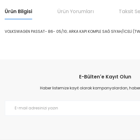
Ürün Bilgisi
Ürün Yorumları
Taksit S
VOLKSWAGEN PASSAT- B6- 05/10; ARKA KAPI KOMPLE SAĞ SİYAH/İCELİ (T
Bu ürünün fiyat bilgisi, resim, ürün açıklamalarında ve diğer konular
Görüş ve önerileriniz için teşekkür ederiz.
E-Bülten'e Kayıt Olun
Ürün resmi kalitesiz, bozuk veya görüntülenemiyor.
Ürün açıklamasında eksik bilgiler bulunuyor.
Haber listemize kayıt olarak kampanyalardan, haberda
Ürün bilgilerinde hatalar bulunuyor.
Ürün fiyatı diğer sitelerden daha pahalı.
Bu ürüne benzer farklı alternatifler olmalı.