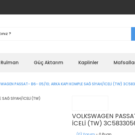
r Rulman
Güç Aktarım
Kaplinler
Mafsalla
WAGEN PASSAT- B6- 05/10; ARKA KAPI KOMPLE SAĞ SİYAH/İCELİ (TW) 3C58
VOLKSWAGEN PASSAT-
İCELİ (TW) 3C583305
(0) Yorum
- 0 Puan