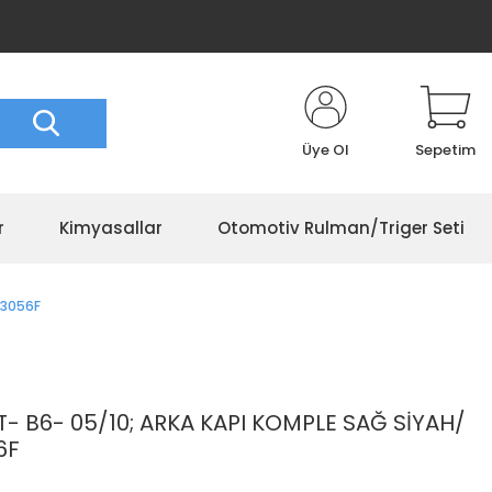
Üye Ol
Sepetim
r
Kimyasallar
Otomotiv Rulman/Triger Seti
33056F
 B6- 05/10; ARKA KAPI KOMPLE SAĞ SİYAH/
6F