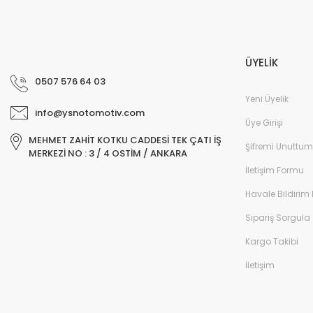
ÜYELİK
0507 576 64 03
Yeni Üyelik
info@ysnotomotiv.com
Üye Girişi
MEHMET ZAHİT KOTKU CADDESİ TEK ÇATI İŞ
Şifremi Unuttum
MERKEZİ NO : 3 / 4 OSTİM / ANKARA
İletişim Formu
Havale Bildirim
Sipariş Sorgula
Kargo Takibi
İletişim