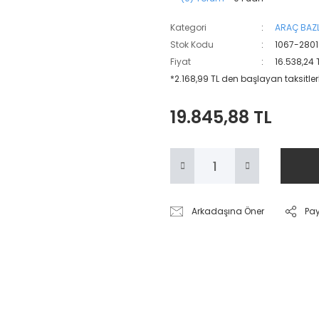
Kategori
ARAÇ BAZL
Stok Kodu
1067-2801
Fiyat
16.538,24 
*2.168,99 TL den başlayan taksitler
19.845,88 TL
Arkadaşına Öner
Pa