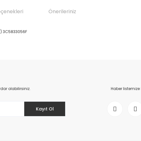
eçenekleri
Önerileriniz
W) 3C5833056F
da yetersiz gördüğünüz noktaları öneri formunu kullanarak tarafımıza il
Bu ürüne ilk yorumu siz yapın!
Yorum Yaz
r olabilirsiniz.
Haber listemize
Kayıt Ol