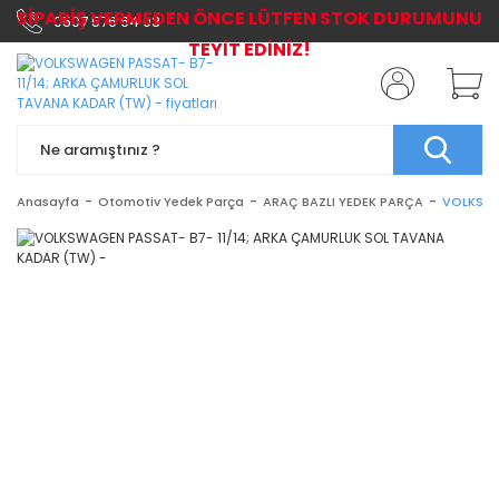
SİPARİŞ VERMEDEN ÖNCE LÜTFEN STOK DURUMUNU
0507 576 64 03
TEYİT EDİNİZ!
Anasayfa
Otomotiv Yedek Parça
ARAÇ BAZLI YEDEK PARÇA
VOLKSWA