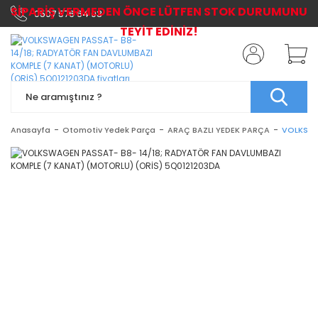
SİPARİŞ VERMEDEN ÖNCE LÜTFEN STOK DURUMUNU
0507 576 64 03
TEYİT EDİNİZ!
Anasayfa
Otomotiv Yedek Parça
ARAÇ BAZLI YEDEK PARÇA
VOLKSWA