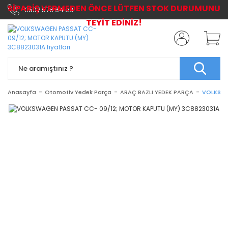
SİPARİŞ VERMEDEN ÖNCE LÜTFEN STOK DURUMUNU
0507 576 64 03
TEYİT EDİNİZ!
Anasayfa
Otomotiv Yedek Parça
ARAÇ BAZLI YEDEK PARÇA
VOLKSWA