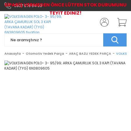
SİPARİŞ VERMEDEN ÖNCE LÜTFEN STOK DURUMUNU
0507 576 64 03
TEYİT EDİNİZ!
Anasayfa
Otomotiv Yedek Parça
ARAÇ BAZLI YEDEK PARÇA
VOLKSWA