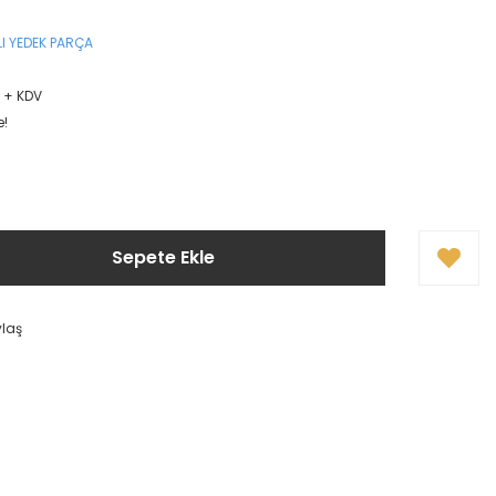
I YEDEK PARÇA
L + KDV
e!
Sepete Ekle
ylaş