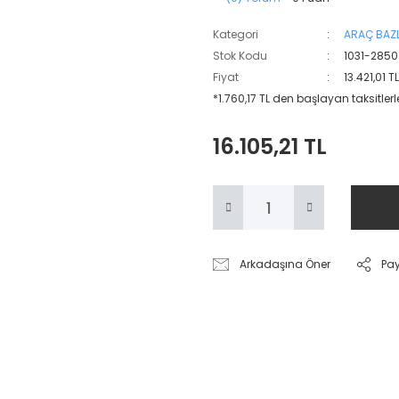
Kategori
ARAÇ BAZL
Stok Kodu
1031-2850
Fiyat
13.421,01 T
*1.760,17 TL den başlayan taksitlerl
16.105,21 TL
Arkadaşına Öner
Pa