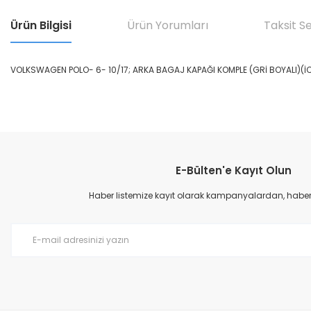
Ürün Bilgisi
Ürün Yorumları
Taksit S
VOLKSWAGEN POLO- 6- 10/17; ARKA BAGAJ KAPAĞI KOMPLE (GRİ BOYALI)(İ
Bu ürünün fiyat bilgisi, resim, ürün açıklamalarında ve diğer konular
Görüş ve önerileriniz için teşekkür ederiz.
E-Bülten'e Kayıt Olun
Ürün resmi kalitesiz, bozuk veya görüntülenemiyor.
Ürün açıklamasında eksik bilgiler bulunuyor.
Haber listemize kayıt olarak kampanyalardan, haberda
Ürün bilgilerinde hatalar bulunuyor.
Ürün fiyatı diğer sitelerden daha pahalı.
Bu ürüne benzer farklı alternatifler olmalı.