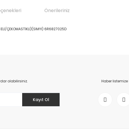
eçenekleri
Önerileriniz
CELİ/ÇEKOMASTİKLİ)(SIMYI) 6R6827025D
da yetersiz gördüğünüz noktaları öneri formunu kullanarak tarafımıza il
Bu ürüne ilk yorumu siz yapın!
Yorum Yaz
r olabilirsiniz.
Haber listemize
Kayıt Ol