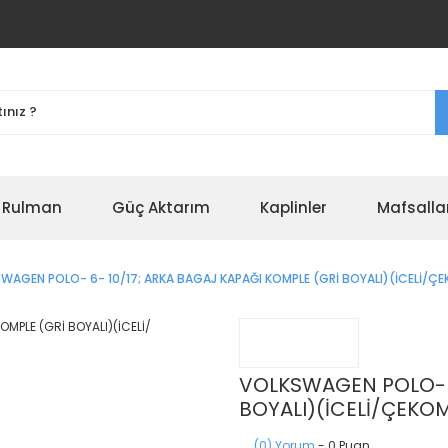
r Rulman
Güç Aktarım
Kaplinler
Mafsalla
WAGEN POLO- 6- 10/17; ARKA BAGAJ KAPAĞI KOMPLE (GRİ BOYALI)(İCELİ/ÇE
VOLKSWAGEN POLO- 6
BOYALI)(İCELİ/ÇEKOM
(0) Yorum
- 0 Puan