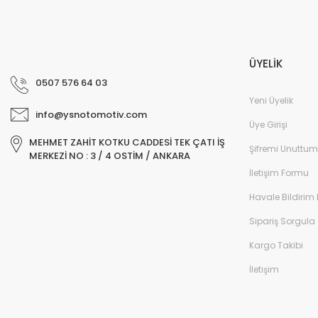
ÜYELİK
0507 576 64 03
Yeni Üyelik
info@ysnotomotiv.com
Üye Girişi
MEHMET ZAHİT KOTKU CADDESİ TEK ÇATI İŞ
Şifremi Unuttum
MERKEZİ NO : 3 / 4 OSTİM / ANKARA
İletişim Formu
Havale Bildirim
Sipariş Sorgula
Kargo Takibi
İletişim