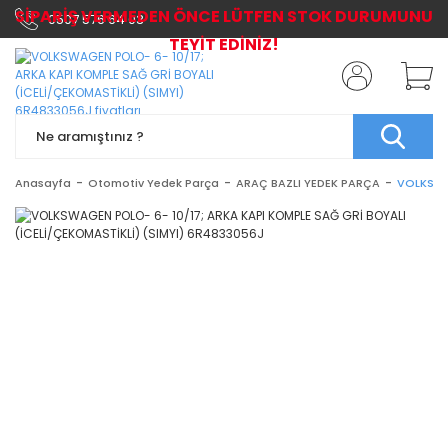
SİPARİŞ VERMEDEN ÖNCE LÜTFEN STOK DURUMUNU
0507 576 64 03
TEYİT EDİNİZ!
Anasayfa
Otomotiv Yedek Parça
ARAÇ BAZLI YEDEK PARÇA
VOLKSWAG