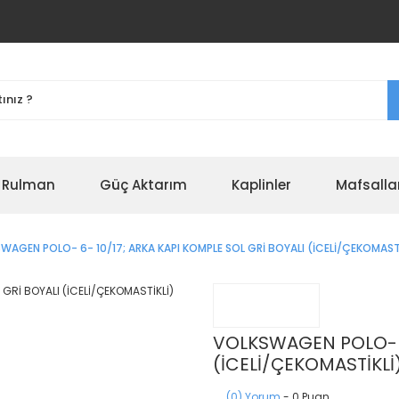
r Rulman
Güç Aktarım
Kaplinler
Mafsalla
WAGEN POLO- 6- 10/17; ARKA KAPI KOMPLE SOL GRİ BOYALI (İCELİ/ÇEKOMAST
VOLKSWAGEN POLO- 6-
(İCELİ/ÇEKOMASTİKLİ
(0) Yorum
- 0 Puan