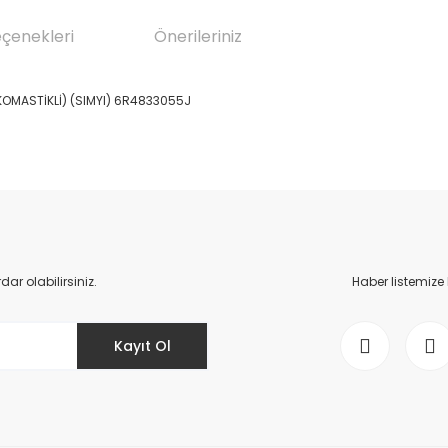
eçenekleri
Önerileriniz
KOMASTİKLİ) (SIMYI) 6R4833055J
da yetersiz gördüğünüz noktaları öneri formunu kullanarak tarafımıza il
Bu ürüne ilk yorumu siz yapın!
Yorum Yaz
r olabilirsiniz.
Haber listemize
Kayıt Ol