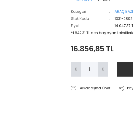
Kategori
ARAÇ BAZL
Stok Kodu
1031-2802
Fiyat
14.047,37 
*1.842,31 TL den başlayan taksitlerl
16.856,85 TL
Arkadaşına Öner
Pa