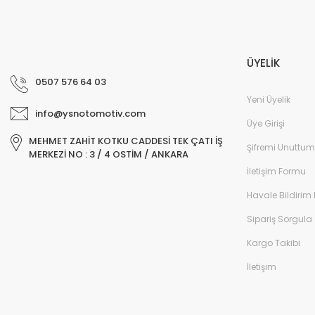
ÜYELİK
0507 576 64 03
Yeni Üyelik
info@ysnotomotiv.com
Üye Girişi
MEHMET ZAHİT KOTKU CADDESİ TEK ÇATI İŞ
Şifremi Unuttum
MERKEZİ NO : 3 / 4 OSTİM / ANKARA
İletişim Formu
Havale Bildirim
Sipariş Sorgula
Kargo Takibi
İletişim