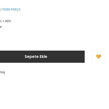
I YEDEK PARÇA
TL + KDV
e!
Sepete Ekle
ylaş