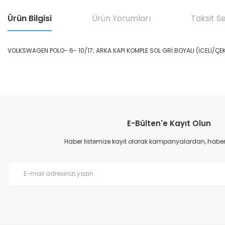
Ürün Bilgisi
Ürün Yorumları
Taksit S
VOLKSWAGEN POLO- 6- 10/17; ARKA KAPI KOMPLE SOL GRİ BOYALI (İCELİ/ÇE
Bu ürünün fiyat bilgisi, resim, ürün açıklamalarında ve diğer konular
Görüş ve önerileriniz için teşekkür ederiz.
E-Bülten'e Kayıt Olun
Ürün resmi kalitesiz, bozuk veya görüntülenemiyor.
Ürün açıklamasında eksik bilgiler bulunuyor.
Haber listemize kayıt olarak kampanyalardan, haberda
Ürün bilgilerinde hatalar bulunuyor.
Ürün fiyatı diğer sitelerden daha pahalı.
Bu ürüne benzer farklı alternatifler olmalı.