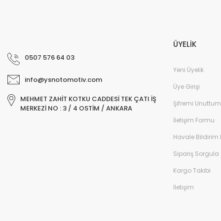
ÜYELİK
0507 576 64 03
Yeni Üyelik
info@ysnotomotiv.com
Üye Girişi
MEHMET ZAHİT KOTKU CADDESİ TEK ÇATI İŞ
Şifremi Unuttum
MERKEZİ NO : 3 / 4 OSTİM / ANKARA
İletişim Formu
Havale Bildirim
Sipariş Sorgula
Kargo Takibi
İletişim