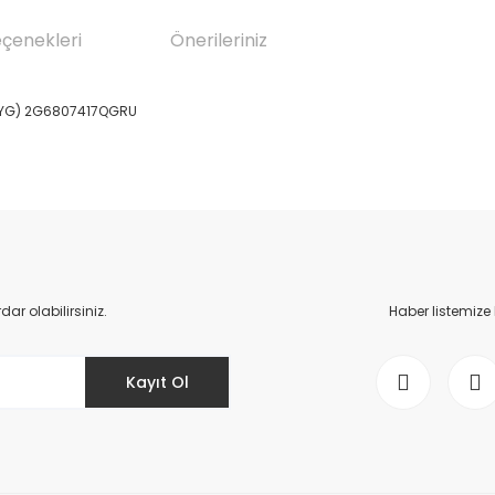
eçenekleri
Önerileriniz
(TYG) 2G6807417QGRU
da yetersiz gördüğünüz noktaları öneri formunu kullanarak tarafımıza il
Bu ürüne ilk yorumu siz yapın!
Yorum Yaz
r olabilirsiniz.
Haber listemize
Kayıt Ol