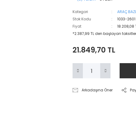
Kategori
ARAÇ BAZL
Stok Kodu
1033-2601
Fiyat
18.208,08 
*2.387,99 TL den başlayan taksitler
21.849,70 TL
Arkadaşına Öner
Pa