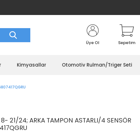
Üye Ol
Sepetim
r
Kimyasallar
Otomotiv Rulman/Triger Seti
2G6807417QGRU
- 21/24; ARKA TAMPON ASTARLI/4 SENSÖR
7417QGRU