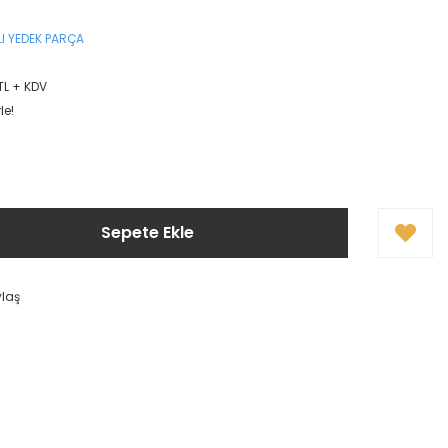
I YEDEK PARÇA
TL + KDV
le!
Sepete Ekle
ylaş