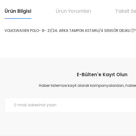
Ürün Bilgisi
Ürün Yorumları
Taksit S
VOLKSWAGEN POLO- 8- 21/24; ARKA TAMPON ASTARLI/4 SENSÖR DELİKLİ 
Bu ürünün fiyat bilgisi, resim, ürün açıklamalarında ve diğer konular
Görüş ve önerileriniz için teşekkür ederiz.
E-Bülten'e Kayıt Olun
Ürün resmi kalitesiz, bozuk veya görüntülenemiyor.
Ürün açıklamasında eksik bilgiler bulunuyor.
Haber listemize kayıt olarak kampanyalardan, haberda
Ürün bilgilerinde hatalar bulunuyor.
Ürün fiyatı diğer sitelerden daha pahalı.
Bu ürüne benzer farklı alternatifler olmalı.