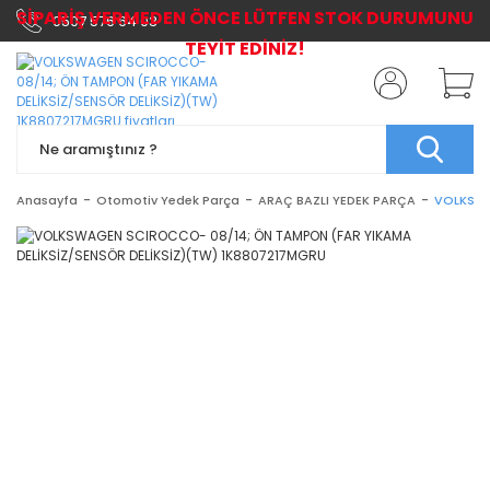
SİPARİŞ VERMEDEN ÖNCE LÜTFEN STOK DURUMUNU
0507 576 64 03
TEYİT EDİNİZ!
Anasayfa
Otomotiv Yedek Parça
ARAÇ BAZLI YEDEK PARÇA
VOLKSWA