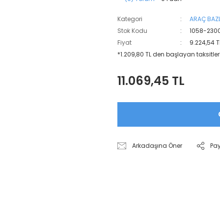
Kategori
ARAÇ BAZL
Stok Kodu
1058-230
Fiyat
9.224,54 T
*1.209,80 TL den başlayan taksitler
11.069,45 TL
Arkadaşına Öner
Pa