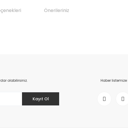
eçenekleri
Önerileriniz
da yetersiz gördüğünüz noktaları öneri formunu kullanarak tarafımıza il
Bu ürüne ilk yorumu siz yapın!
Yorum Yaz
r olabilirsiniz.
Haber listemize
Kayıt Ol