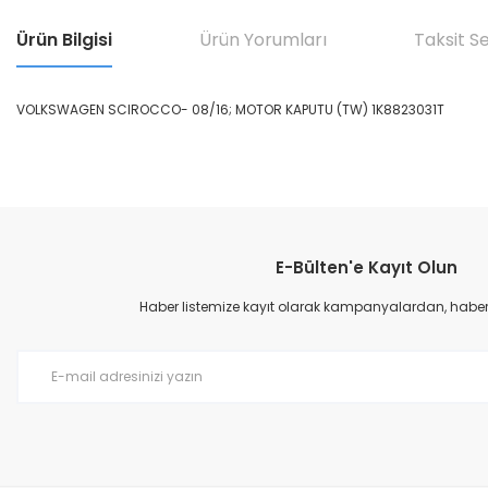
Ürün Bilgisi
Ürün Yorumları
Taksit S
VOLKSWAGEN SCIROCCO- 08/16; MOTOR KAPUTU (TW) 1K8823031T
Bu ürünün fiyat bilgisi, resim, ürün açıklamalarında ve diğer konular
Görüş ve önerileriniz için teşekkür ederiz.
E-Bülten'e Kayıt Olun
Ürün resmi kalitesiz, bozuk veya görüntülenemiyor.
Ürün açıklamasında eksik bilgiler bulunuyor.
Haber listemize kayıt olarak kampanyalardan, haberda
Ürün bilgilerinde hatalar bulunuyor.
Ürün fiyatı diğer sitelerden daha pahalı.
Bu ürüne benzer farklı alternatifler olmalı.