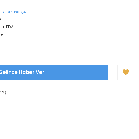
I YEDEK PARÇA
0
L + KDV
le!
Gelince Haber Ver
ylaş