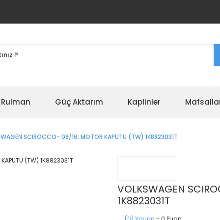
r Rulman
Güç Aktarım
Kaplinler
Mafsalla
WAGEN SCIROCCO- 08/16; MOTOR KAPUTU (TW) 1K8823031T
VOLKSWAGEN SCIROC
1K8823031T
(0) Yorum
- 0 Puan