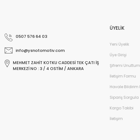
ÜYELİK
0507 576 64 03
Yeni Üyelik
info@ysnotomotiv.com
Üye Girişi
MEHMET ZAHİT KOTKU CADDESİ TEK ÇATI İŞ
Şifremi Unuttum
MERKEZİ NO : 3 / 4 OSTİM / ANKARA
İletişim Formu
Havale Bildirim
Sipariş Sorgula
Kargo Takibi
İletişim