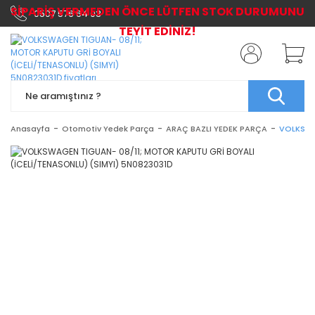
SİPARİŞ VERMEDEN ÖNCE LÜTFEN STOK DURUMUNU
0507 576 64 03
TEYİT EDİNİZ!
Anasayfa
Otomotiv Yedek Parça
ARAÇ BAZLI YEDEK PARÇA
VOLKSWA