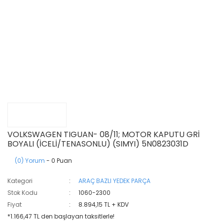
VOLKSWAGEN TIGUAN- 08/11; MOTOR KAPUTU GRİ
BOYALI (İCELİ/TENASONLU) (SIMYI) 5N0823031D
(0) Yorum
- 0 Puan
Kategori
ARAÇ BAZLI YEDEK PARÇA
Stok Kodu
1060-2300
Fiyat
8.894,15 TL + KDV
*1.166,47 TL den başlayan taksitlerle!