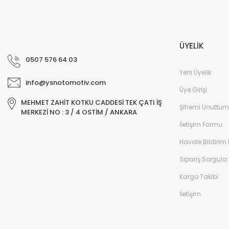
ÜYELİK
0507 576 64 03
Yeni Üyelik
info@ysnotomotiv.com
Üye Girişi
MEHMET ZAHİT KOTKU CADDESİ TEK ÇATI İŞ
Şifremi Unuttum
MERKEZİ NO : 3 / 4 OSTİM / ANKARA
İletişim Formu
Havale Bildirim
Sipariş Sorgula
Kargo Takibi
İletişim