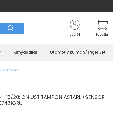
Üye Ol
Sepetim
r
Kimyasallar
Otomotiv Rulman/Triger Seti
5NN807421GRU
 16/20; ÖN ÜST TAMPON ASTARLI/SENSÖR
807421GRU