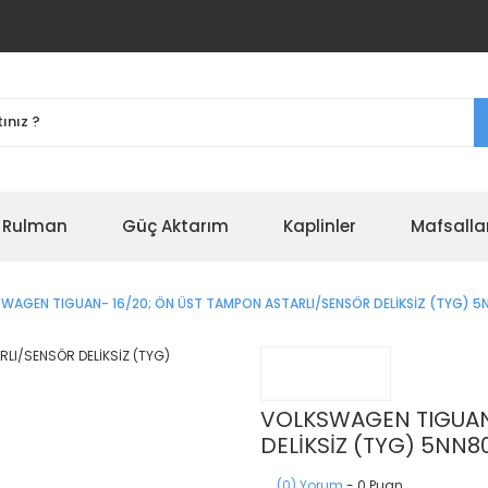
r Rulman
Güç Aktarım
Kaplinler
Mafsalla
WAGEN TIGUAN- 16/20; ÖN ÜST TAMPON ASTARLI/SENSÖR DELİKSİZ (TYG) 
VOLKSWAGEN TIGUAN-
DELİKSİZ (TYG) 5NN
(0) Yorum
- 0 Puan