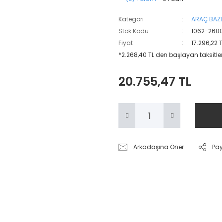
Kategori
ARAÇ BAZL
Stok Kodu
1062-260
Fiyat
17.296,22 
*2.268,40 TL den başlayan taksitler
20.755,47 TL
Arkadaşına Öner
Pa