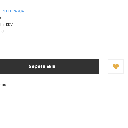
I YEDEK PARÇA
0
TL + KDV
le!
Sepete Ekle
ylaş