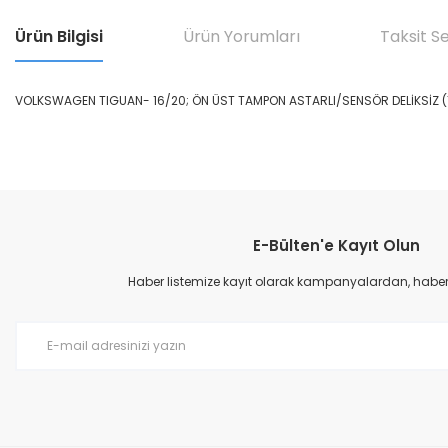
Ürün Bilgisi
Ürün Yorumları
Taksit S
VOLKSWAGEN TIGUAN- 16/20; ÖN ÜST TAMPON ASTARLI/SENSÖR DELİKSİZ
Bu ürünün fiyat bilgisi, resim, ürün açıklamalarında ve diğer konular
Görüş ve önerileriniz için teşekkür ederiz.
E-Bülten'e Kayıt Olun
Ürün resmi kalitesiz, bozuk veya görüntülenemiyor.
Ürün açıklamasında eksik bilgiler bulunuyor.
Haber listemize kayıt olarak kampanyalardan, haberda
Ürün bilgilerinde hatalar bulunuyor.
Ürün fiyatı diğer sitelerden daha pahalı.
Bu ürüne benzer farklı alternatifler olmalı.