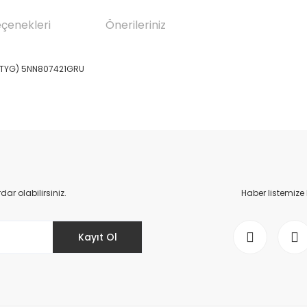
eçenekleri
Önerileriniz
 (TYG) 5NN807421GRU
da yetersiz gördüğünüz noktaları öneri formunu kullanarak tarafımıza il
Bu ürüne ilk yorumu siz yapın!
Yorum Yaz
r olabilirsiniz.
Haber listemize
Kayıt Ol