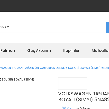
r Rulman
Güç Aktarım
Kaplinler
Mafsalla
WAGEN TIGUAN- 21/24; ÖN ÇAMURLUK DELİKSİZ SOL GRİ BOYALI (SIMYI) 5NA8
VOLKSWAGEN TIGUAN-
BOYALI (SIMYI) 5NA8
(0) Yorum
- 0 Puan