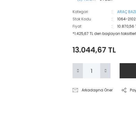
Kategori
ARAÇ BAZL
Stok Kodu
1064-2102
Fiyat
10.870,56 
*1.425,67 TL den başlayan taksitlerl
13.044,67 TL
Arkadaşına Öner
Pa