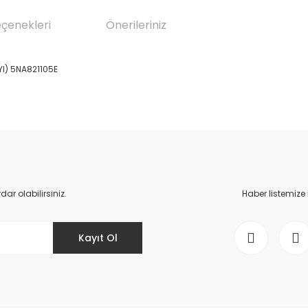
eçenekleri
Önerileriniz
I) 5NA821105E
da yetersiz gördüğünüz noktaları öneri formunu kullanarak tarafımıza il
Bu ürüne ilk yorumu siz yapın!
Yorum Yaz
r olabilirsiniz.
Haber listemize
Kayıt Ol