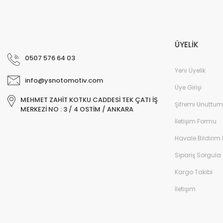
ÜYELİK
0507 576 64 03
Yeni Üyelik
info@ysnotomotiv.com
Üye Girişi
MEHMET ZAHİT KOTKU CADDESİ TEK ÇATI İŞ
Şifremi Unuttum
MERKEZİ NO : 3 / 4 OSTİM / ANKARA
İletişim Formu
Havale Bildirim
Sipariş Sorgula
Kargo Takibi
İletişim