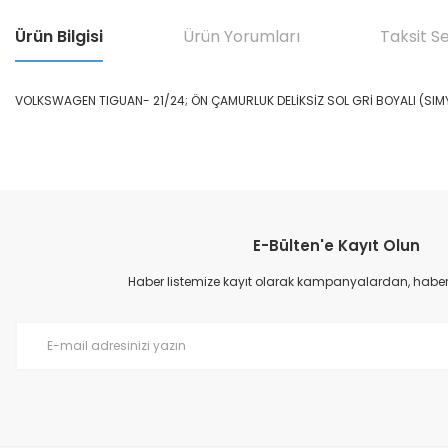
Ürün Bilgisi
Ürün Yorumları
Taksit S
VOLKSWAGEN TIGUAN- 21/24; ÖN ÇAMURLUK DELİKSİZ SOL GRİ BOYALI (SIMY
Bu ürünün fiyat bilgisi, resim, ürün açıklamalarında ve diğer konular
Görüş ve önerileriniz için teşekkür ederiz.
E-Bülten'e Kayıt Olun
Ürün resmi kalitesiz, bozuk veya görüntülenemiyor.
Ürün açıklamasında eksik bilgiler bulunuyor.
Haber listemize kayıt olarak kampanyalardan, haberda
Ürün bilgilerinde hatalar bulunuyor.
Ürün fiyatı diğer sitelerden daha pahalı.
Bu ürüne benzer farklı alternatifler olmalı.