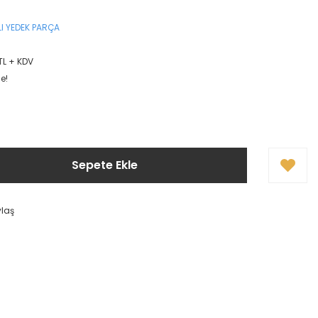
I YEDEK PARÇA
TL + KDV
e!
Sepete Ekle
ylaş