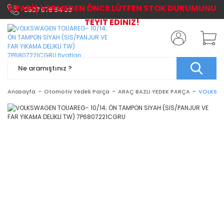
SİPARİŞ VERMEDEN ÖNCE LÜTFEN STOK DURUMUNU
0507 576 64 03
TEYİT EDİNİZ!
Anasayfa
Otomotiv Yedek Parça
ARAÇ BAZLI YEDEK PARÇA
VOLKSWA