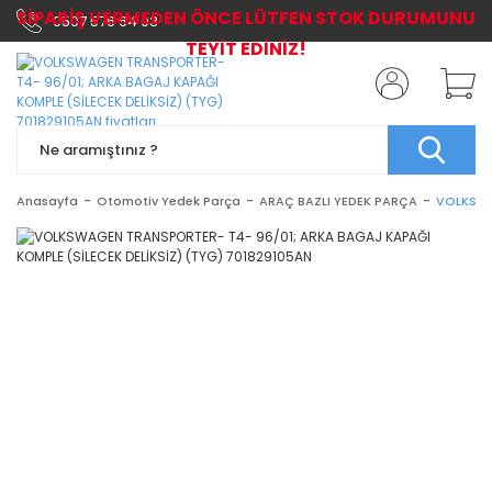
SİPARİŞ VERMEDEN ÖNCE LÜTFEN STOK DURUMUNU
0507 576 64 03
TEYİT EDİNİZ!
Anasayfa
Otomotiv Yedek Parça
ARAÇ BAZLI YEDEK PARÇA
VOLKSWA