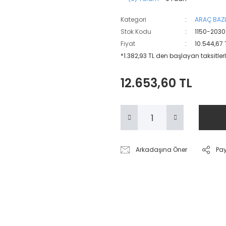
Kategori
ARAÇ BAZL
Stok Kodu
1150-2030
Fiyat
10.544,67 
*1.382,93 TL den başlayan taksitlerl
12.653,60 TL
Arkadaşına Öner
Pa