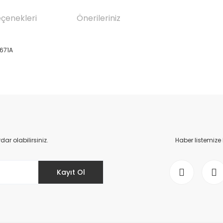
eçenekleri
Önerileriniz
671A
da yetersiz gördüğünüz noktaları öneri formunu kullanarak tarafımıza il
Bu ürüne ilk yorumu siz yapın!
Yorum Yaz
r olabilirsiniz.
Haber listemize
Kayıt Ol