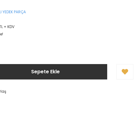
I YEDEK PARÇA
TL + KDV
e!
Sepete Ekle
ylaş