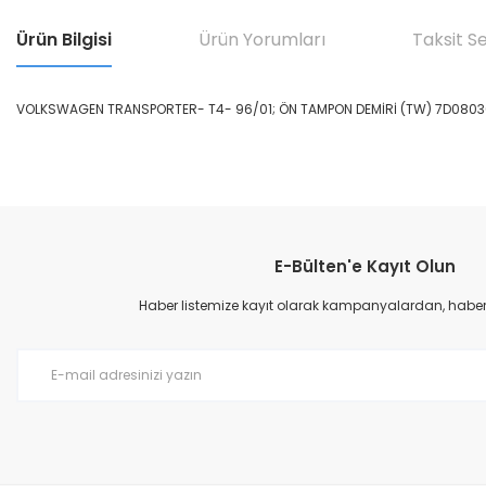
Ürün Bilgisi
Ürün Yorumları
Taksit S
VOLKSWAGEN TRANSPORTER- T4- 96/01; ÖN TAMPON DEMİRİ (TW) 7D0803
Bu ürünün fiyat bilgisi, resim, ürün açıklamalarında ve diğer konular
Görüş ve önerileriniz için teşekkür ederiz.
E-Bülten'e Kayıt Olun
Ürün resmi kalitesiz, bozuk veya görüntülenemiyor.
Ürün açıklamasında eksik bilgiler bulunuyor.
Haber listemize kayıt olarak kampanyalardan, haberda
Ürün bilgilerinde hatalar bulunuyor.
Ürün fiyatı diğer sitelerden daha pahalı.
Bu ürüne benzer farklı alternatifler olmalı.