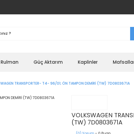
r Rulman
Güç Aktarım
Kaplinler
Mafsalla
WAGEN TRANSPORTER- T4- 96/01; ÖN TAMPON DEMİRİ (TW) 7D0803671A
VOLKSWAGEN TRANSPO
(TW) 7D0803671A
(0) Yorum
- 0 Puan