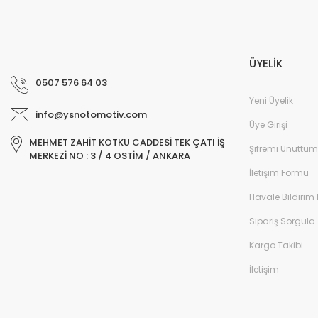
ÜYELİK
0507 576 64 03
Yeni Üyelik
info@ysnotomotiv.com
Üye Girişi
MEHMET ZAHİT KOTKU CADDESİ TEK ÇATI İŞ
Şifremi Unuttum
MERKEZİ NO : 3 / 4 OSTİM / ANKARA
İletişim Formu
Havale Bildirim
Sipariş Sorgula
Kargo Takibi
İletişim