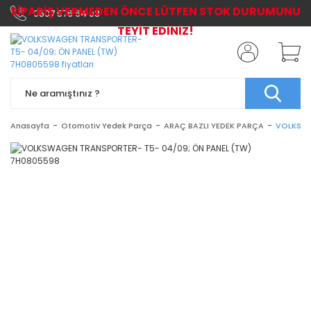
SİPARİŞ VERMEDEN ÖNCE LÜTFEN STOK DURUMUNU
0507 576 64 03
TEYİT EDİNİZ!
Anasayfa
Otomotiv Yedek Parça
ARAÇ BAZLI YEDEK PARÇA
VOLKSWA