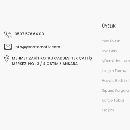
ÜYELİK
0507 576 64 03
Yeni Üyelik
info@ysnotomotiv.com
Üye Girişi
MEHMET ZAHİT KOTKU CADDESİ TEK ÇATI İŞ
Şifremi Unuttum
MERKEZİ NO : 3 / 4 OSTİM / ANKARA
İletişim Formu
Havale Bildirim
Sipariş Sorgula
Kargo Takibi
İletişim