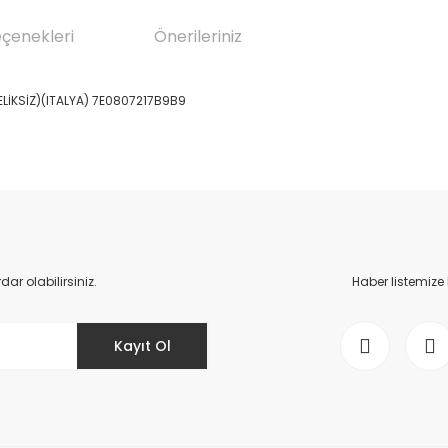
eçenekleri
Önerileriniz
LİKSİZ)(ITALYA) 7E0807217B9B9
da yetersiz gördüğünüz noktaları öneri formunu kullanarak tarafımıza il
Bu ürüne ilk yorumu siz yapın!
Yorum Yaz
r olabilirsiniz.
Haber listemize
Kayıt Ol