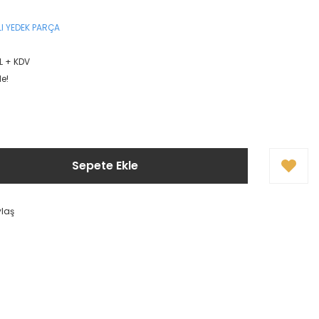
I YEDEK PARÇA
L + KDV
le!
Sepete Ekle
ylaş