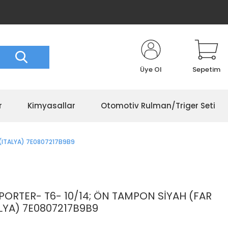
Üye Ol
Sepetim
r
Kimyasallar
Otomotiv Rulman/Triger Seti
(ITALYA) 7E0807217B9B9
RTER- T6- 10/14; ÖN TAMPON SİYAH (FAR
ALYA) 7E0807217B9B9