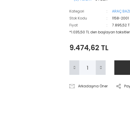
Kategori
ARAÇ BAZL
Stok Kodu
1158-2001
Fiyat
7.895,52 T
*1.035,50 TL den başlayan taksitler
9.474,62 TL
Arkadaşına Öner
Pa