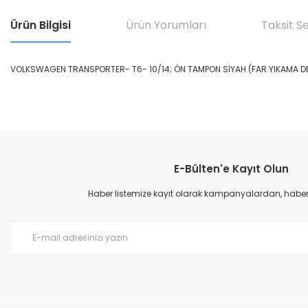
Ürün Bilgisi
Ürün Yorumları
Taksit S
VOLKSWAGEN TRANSPORTER- T6- 10/14; ÖN TAMPON SİYAH (FAR YIKAMA DE
Bu ürünün fiyat bilgisi, resim, ürün açıklamalarında ve diğer konular
Görüş ve önerileriniz için teşekkür ederiz.
E-Bülten'e Kayıt Olun
Ürün resmi kalitesiz, bozuk veya görüntülenemiyor.
Ürün açıklamasında eksik bilgiler bulunuyor.
Haber listemize kayıt olarak kampanyalardan, haberda
Ürün bilgilerinde hatalar bulunuyor.
Ürün fiyatı diğer sitelerden daha pahalı.
Bu ürüne benzer farklı alternatifler olmalı.