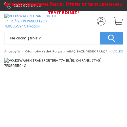
SİPARİŞ VERMEDEN ÖNCE LÜTFEN STOK DURUMUNU
0507 576 64 03
TEYİT EDİNİZ!
Anasayfa
Otomotiv Yedek Parça
ARAÇ BAZLI YEDEK PARÇA
VOLKSWA