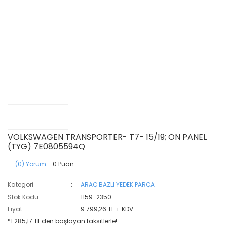
VOLKSWAGEN TRANSPORTER- T7- 15/19; ÖN PANEL
(TYG) 7E0805594Q
(0) Yorum
- 0 Puan
Kategori
ARAÇ BAZLI YEDEK PARÇA
Stok Kodu
1159-2350
Fiyat
9.799,26 TL + KDV
*1.285,17 TL den başlayan taksitlerle!