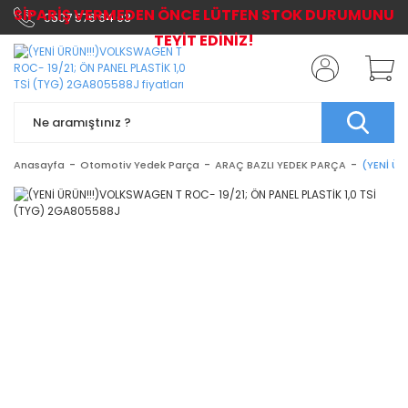
SİPARİŞ VERMEDEN ÖNCE LÜTFEN STOK DURUMUNU
0507 576 64 03
TEYİT EDİNİZ!
Anasayfa
Otomotiv Yedek Parça
ARAÇ BAZLI YEDEK PARÇA
(YENİ ÜR