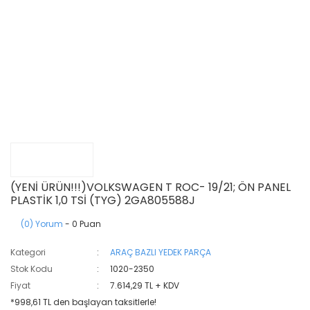
(YENİ ÜRÜN!!!)VOLKSWAGEN T ROC- 19/21; ÖN PANEL
PLASTİK 1,0 TSİ (TYG) 2GA805588J
(0) Yorum
- 0 Puan
Kategori
ARAÇ BAZLI YEDEK PARÇA
Stok Kodu
1020-2350
Fiyat
7.614,29 TL + KDV
*998,61 TL den başlayan taksitlerle!