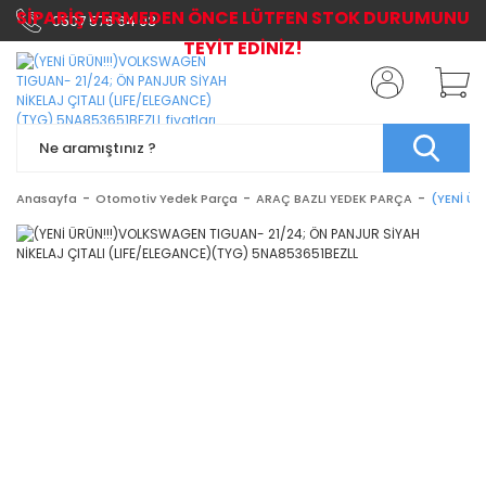
SİPARİŞ VERMEDEN ÖNCE LÜTFEN STOK DURUMUNU
0507 576 64 03
TEYİT EDİNİZ!
Anasayfa
Otomotiv Yedek Parça
ARAÇ BAZLI YEDEK PARÇA
(YENİ ÜR