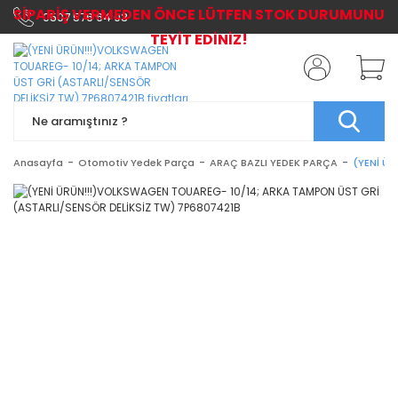
SİPARİŞ VERMEDEN ÖNCE LÜTFEN STOK DURUMUNU
0507 576 64 03
TEYİT EDİNİZ!
Anasayfa
Otomotiv Yedek Parça
ARAÇ BAZLI YEDEK PARÇA
(YENİ Ü