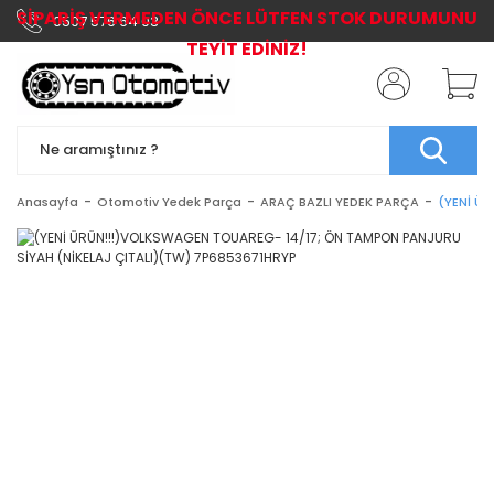
SİPARİŞ VERMEDEN ÖNCE LÜTFEN STOK DURUMUNU
0507 576 64 03
TEYİT EDİNİZ!
Anasayfa
Otomotiv Yedek Parça
ARAÇ BAZLI YEDEK PARÇA
(YENİ Ü